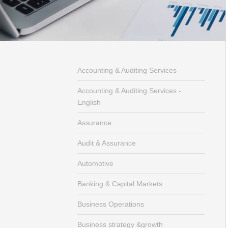
Accounting & Auditing Services
Accounting & Auditing Services -
English
Assurance
Audit & Assurance
Automotive
Banking & Capital Markets
Business Operations
Business strategy &growth